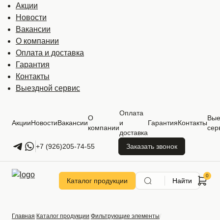
Акции
Новости
Вакансии
О компании
Оплата и доставка
Гарантия
Контакты
Выездной сервис
Оплата
О
Вые
Акции
Новости
Вакансии
и
Гарантия
Контакты
компании
сер
доставка
+7 (926)205-74-55
Заказать звонок
Каталог продукции
Найти
Главная
Каталог продукции
Фильтрующие элементы