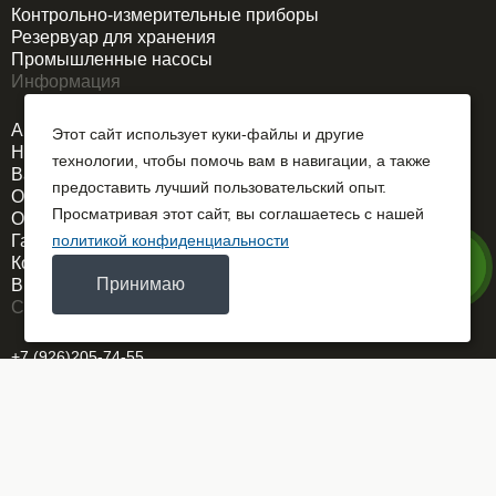
Контрольно-измерительные приборы
Резервуар для хранения
Промышленные насосы
Информация
Акции
Этот сайт использует куки-файлы и другие
Новости
технологии, чтобы помочь вам в навигации, а также
Вакансии
предоставить лучший пользовательский опыт.
О компании
Просматривая этот сайт, вы соглашаетесь с нашей
Оплата и доставка
Гарантия
политикой конфиденциальности
Контакты
Принимаю
Выездной сервис
Связаться
+7 (926)205-74-55
REMDORSELMASH@yandex.ru
г. Москва
ОГРН 1025700767586
Заказать звонок