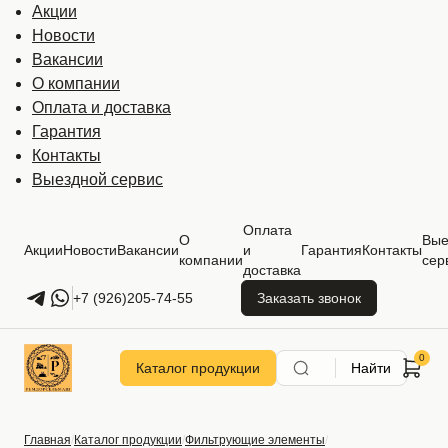
Акции
Новости
Вакансии
О компании
Оплата и доставка
Гарантия
Контакты
Выездной сервис
Оплата
О
Вые
Акции
Новости
Вакансии
и
Гарантия
Контакты
компании
сер
доставка
+7 (926)205-74-55
Заказать звонок
Каталог продукции
Найти
Главная
Каталог продукции
Фильтрующие элементы