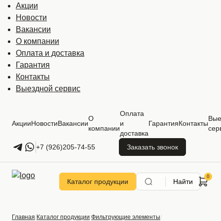
Акции
Новости
Вакансии
О компании
Оплата и доставка
Гарантия
Контакты
Выездной сервис
Оплата
О
Вые
Акции
Новости
Вакансии
и
Гарантия
Контакты
компании
сер
доставка
+7 (926)205-74-55
Заказать звонок
Каталог продукции
Найти
Главная
Каталог продукции
Фильтрующие элементы