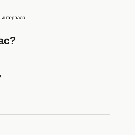
.
 интервала.
ас?
в