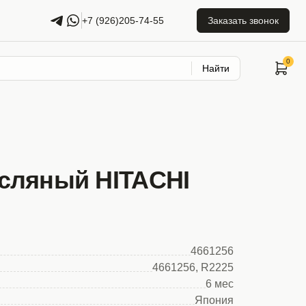
+7 (926)205-74-55
Заказать звонок
Найти
сляный HITACHI
4661256
4661256, R2225
6 мес
Япония