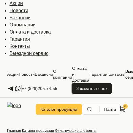
Акции
Новости
Вакансии
О компании
Оплата и доставка
Гарантия
Контакты
Выездной сервис
Оплата
О
Вые
Акции
Новости
Вакансии
и
Гарантия
Контакты
компании
сер
доставка
+7 (926)205-74-55
Заказать звонок
Каталог продукции
Найти
Главная
Каталог продукции
Фильтрующие элементы