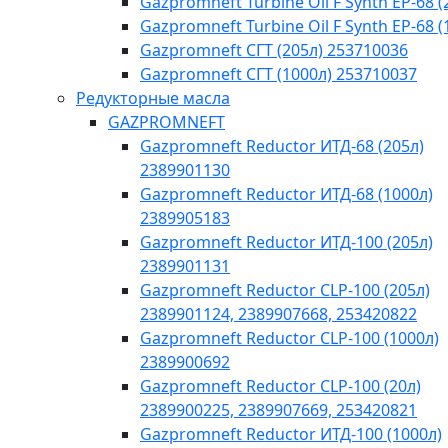
Gazpromneft Turbine Oil F Synth EP-68 (
Gazpromneft Turbine Oil F Synth EP-68 (
Gazpromneft СГТ (205л) 253710036
Gazpromneft СГТ (1000л) 253710037
Редукторные масла
GAZPROMNEFT
Gazpromneft Reductor ИТД-68 (205л)
2389901130
Gazpromneft Reductor ИТД-68 (1000л)
2389905183
Gazpromneft Reductor ИТД-100 (205л)
2389901131
Gazpromneft Reductor CLP-100 (205л)
2389901124, 2389907668, 253420822
Gazpromneft Reductor CLP-100 (1000л)
2389900692
Gazpromneft Reductor CLP-100 (20л)
2389900225, 2389907669, 253420821
Gazpromneft Reductor ИТД-100 (1000л)