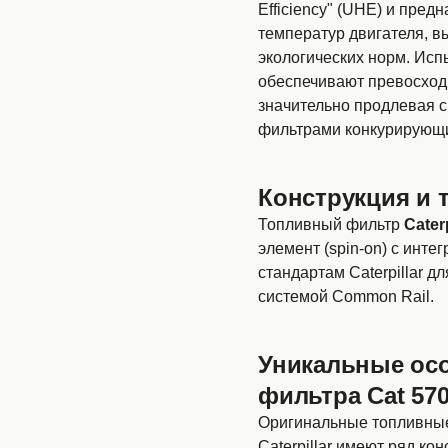
Efficiency" (UHE) и пре
температур двигателя, в
экологических норм. Исп
обеспечивают превосход
значительно продлевая 
фильтрами конкурирующи
Конструкция и 
Топливный фильтр
Cater
элемент (spin-on) с инт
стандартам Caterpillar 
системой Common Rail.
Уникальные ос
фильтра Cat 570
Оригинальные топливны
Caterpillar имеют ряд к