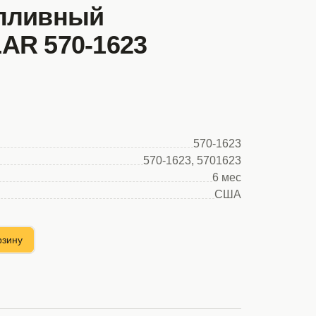
пливный
AR 570-1623
570-1623
570-1623, 5701623
6 мес
США
рзину