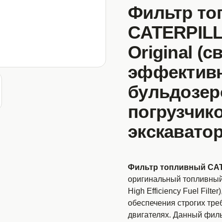
Фильтр то
CATERPILL
Original (
эффективн
бульдозеро
погрузчико
экскаватор
Фильтр топливный CATE
оригинальный топливный
High Efficiency Fuel Filt
обеспечения строгих тре
двигателях. Данный фильт