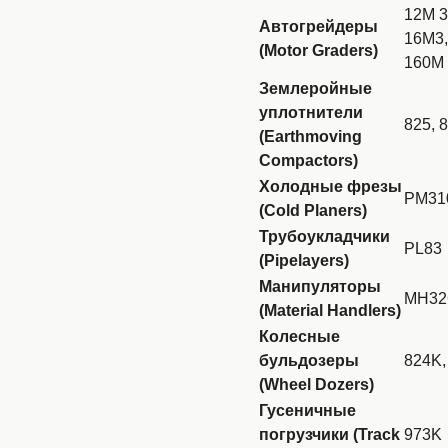
12M 3
Автогрейдеры
16M3,
(Motor Graders)
160M 
Землеройные
уплотнители
825, 
(Earthmoving
Compactors)
Холодные фрезы
PM310
(Cold Planers)
Трубоукладчики
PL83
(Pipelayers)
Манипуляторы
MH32
(Material Handlers)
Колесные
бульдозеры
824K,
(Wheel Dozers)
Гусеничные
погрузчики (Track
973K