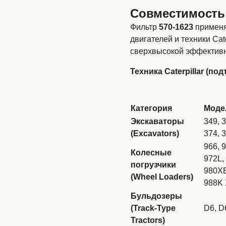
Совместимость с
Фильтр
570-1623
применя
двигателей и техники Cate
сверхвысокой эффективн
Техника Caterpillar (п
Категория
Моде
Экскаваторы
349, 
(Excavators)
374, 
966, 
Колесные
972L,
погрузчики
980XE
(Wheel Loaders)
988K
Бульдозеры
(Track-Type
D6, D
Tractors)