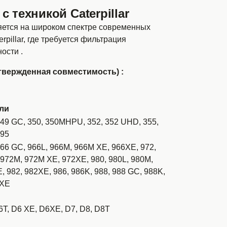
 техникой Caterpillar
ется на широком спектре современных
rpillar, где требуется фильтрация
ости .
одтвержденная совместимость) :
ли
349 GC, 350, 350MHPU, 352, 352 UHD, 355,
395
966 GC, 966L, 966M, 966M XE, 966XE, 972,
 972M, 972M XE, 972XE, 980, 980L, 980M,
, 982, 982XE, 986, 986K, 988, 988 GC, 988K,
 XE
6T, D6 XE, D6XE, D7, D8, D8T