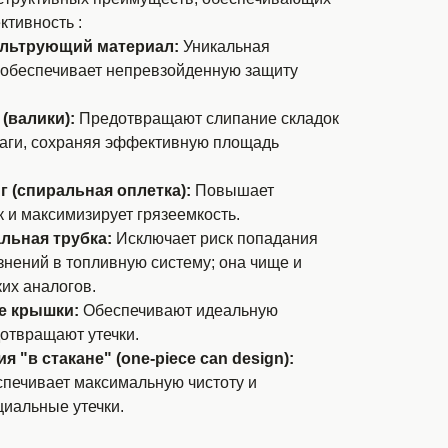
тивность :
льтрующий материал:
Уникальная
 обеспечивает непревзойденную защиту
(валики):
Предотвращают слипание складок
аги, сохраняя эффективную площадь
 (спиральная оплетка):
Повышает
к и максимизирует грязеемкость.
льная трубка:
Исключает риск попадания
знений в топливную систему; она чище и
их аналогов.
е крышки:
Обеспечивают идеальную
отвращают утечки.
 "в стакане" (one-piece can design):
печивает максимальную чистоту и
иальные утечки.