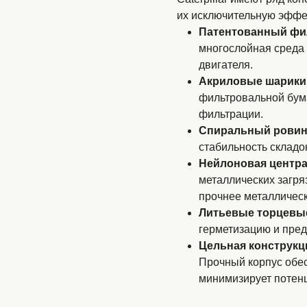
их исключительную эффек
Патентованный фи
многослойная среда
двигателя.
Акриловые шарики 
фильтровальной бум
фильтрации.
Спиральный ровинг
стабильность складо
Нейлоновая центра
металлических загря
прочнее металлическ
Литьевые торцевы
герметизацию и пред
Цельная конструкция
Прочный корпус обес
минимизирует потенц