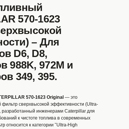
пливный
AR 570-1623
сверхвысокой
ости) – Для
в D6, D8,
в 988K, 972M и
ов 349, 395.
RPILLAR 570-1623 Original
— это
 фильтр сверхвысокой эффективности (Ultra-
er), разработанный инженерами Caterpillar для
бований к чистоте топлива в современных
р относится к категории "Ultra-High