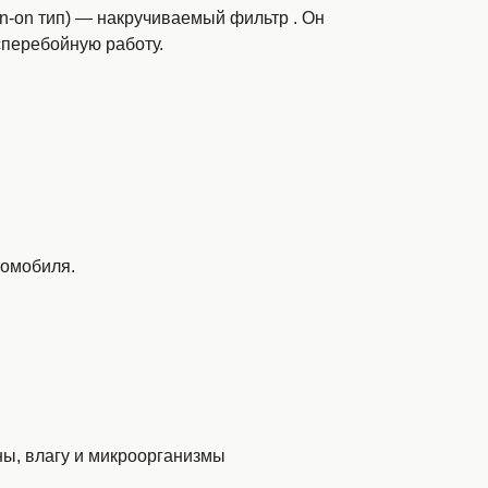
in-on тип) — накручиваемый фильтр
. Он
сперебойную работу.
томобиля.
ны, влагу и микроорганизмы