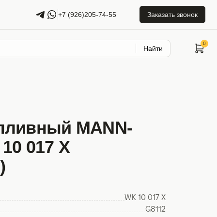
+7 (926)205-74-55
Заказать звонок
Найти
пливный MANN-
10 017 X
)
WK 10 017 X
G8112