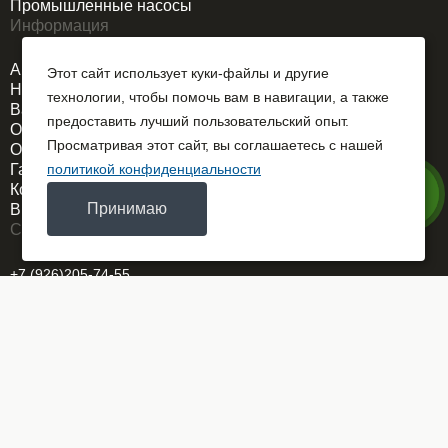
Промышленные насосы
Информация
Акции
Этот сайт использует куки-файлы и другие
Новости
технологии, чтобы помочь вам в навигации, а также
Вакансии
предоставить лучший пользовательский опыт.
О компании
Просматривая этот сайт, вы соглашаетесь с нашей
Оплата и доставка
Гарантия
политикой конфиденциальности
Контакты
Принимаю
Выездной сервис
Связаться
+7 (926)205-74-55
REMDORSELMASH@yandex.ru
г. Москва
ОГРН 1025700767586
Заказать звонок