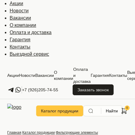
Акции
Новости
Вакансии
О компании
Оплата и доставка
Гарантия
Контакты
Выездной сервис
Оплата
О
Вые
Акции
Новости
Вакансии
и
Гарантия
Контакты
компании
сер
доставка
+7 (926)205-74-55
Заказать звонок
Каталог продукции
Найти
Главная
Каталог продукции
Фильтрующие элементы