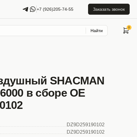
+7 (926)205-74-55
Заказать звонок
Найти
оздушный SHACMAN
6000 в сборе OE
0102
DZ9D259190102
DZ9D259190102