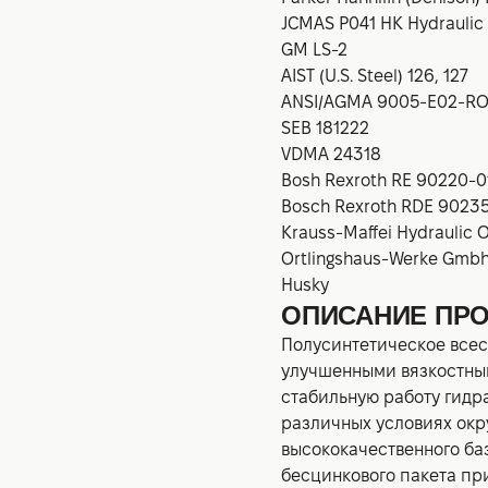
JCMAS P041 HK Hydraulic 
GM LS-2
AIST (U.S. Steel) 126, 127
ANSI/AGMA 9005-E02-R
SEB 181222
VDMA 24318
Bosh Rexroth RE 90220-0
Bosch Rexroth RDE 9023
Krauss-Maffei Hydraulic O
Ortlingshaus-Werke Gmbh 
Husky
ОПИСАНИЕ ПРО
Полусинтетическое всес
улучшенными вязкостны
стабильную работу гидр
различных условиях окр
высококачественного ба
бесцинкового пакета пр