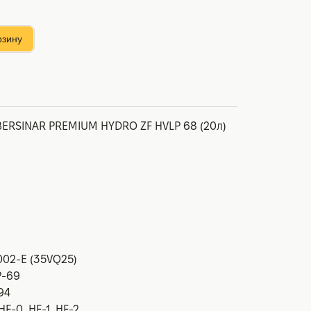
рзину
ERSINAR PREMIUM HYDRO ZF HVLP 68 (20л)
002-E (35VQ25)
P-69
94
HF-0, HF-1, HF-2