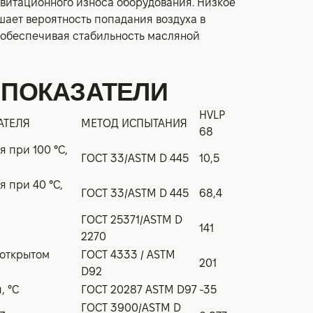
витационного износа оборудования. Низкое
ает вероятность попадания воздуха в
 обеспечивая стабильность масляной
 ПОКАЗАТЕЛИ
HVLP
АТЕЛЯ
МЕТОД ИСПЫТАНИЯ
68
 при 100 °С,
ГОСТ 33/ASTM D 445
10,5
 при 40 °С,
ГОСТ 33/ASTM D 445
68,4
ГОСТ 25371/ASTM D
141
2270
 открытом
ГОСТ 4333 / ASTM
201
D92
, °С
ГОСТ 20287 ASTM D97
-35
ГОСТ 3900/ASTM D