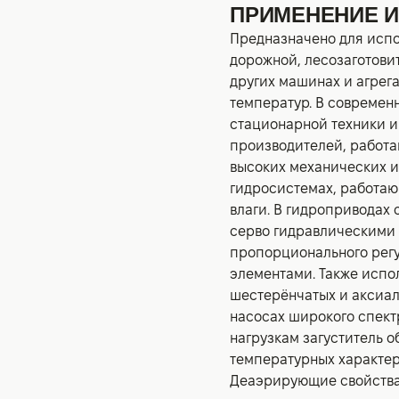
ПРИМЕНЕНИЕ 
Предназначено для испо
дорожной, лесозаготови
других машинах и агрег
температур. В современ
стационарной техники и
производителей, работ
высоких механических и
гидросистемах, работаю
влаги. В гидроприводах
серво гидравлическими
пропорционального рег
элементами. Также испо
шестерёнчатых и аксиал
насосах широкого спект
нагрузкам загуститель о
температурных характер
Деаэрирующие свойства