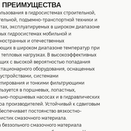
И ПРЕИМУЩЕСТВА
льзования в гидросистемах строительной,
тельной, подъемно-транспортной техники и
атах, эксплуатируемых в широком диапазоне
ных гидросистемах мобильной и
ностранных и отечественных
ающих в широком диапазоне температур при
 тепловых нагрузках. В высокоэффективных
щих с высокой вероятностью попадания
 стационарного оборудования, оснащенных
 устройствами, системами
улирования и тонкими фильтрующими
льзуется в поршневых, лопастных,
ьно-поршневых насосах и в гидравлических
ра производителей. Устойчивый к сдвиговым
беспечивает постоянство вязкостно-
истик смазочного материала.
 беззольного смазочного материала