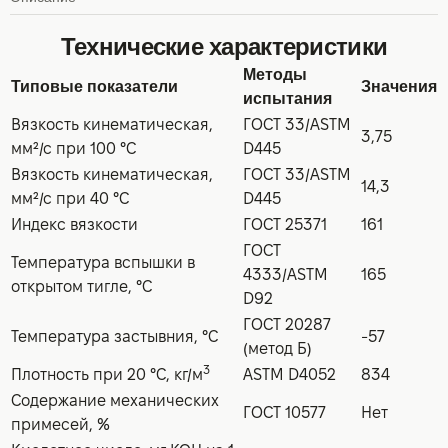
Технические характеристики
Методы
Типовые показатели
Значения
испытания
Вязкость кинематическая,
ГОСТ 33/ASTM
3,75
мм²/с при 100 °C
D445
Вязкость кинематическая,
ГОСТ 33/ASTM
14,3
мм²/с при 40 °C
D445
Индекс вязкости
ГОСТ 25371
161
ГОСТ
Температура вспышки в
4333/ASTM
165
открытом тигле, °C
D92
ГОСТ 20287
Температура застывния, °C
-57
(метод Б)
3
Плотность при 20 °С, кг/м
ASTM D4052
834
Содержание механических
ГОСТ 10577
Нет
примесей, %