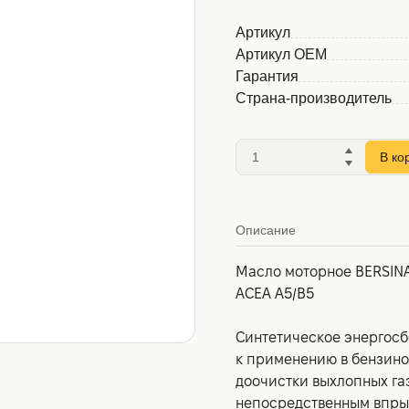
Артикул
Артикул OEM
Гарантия
Страна-производитель
В ко
Описание
Масло моторное BERSINA
ACEA A5/B5
Синтетическое энергосб
к применению в бензино
доочистки выхлопных га
непосредственным впры