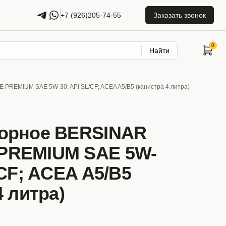
+7 (926)205-74-55
Заказать звонок
Найти
REMIUM SAE 5W-30; API SL/CF; ACEA A5/B5 (канистра 4 литра)
орное BERSINAR
PREMIUM SAE 5W-
/CF; ACEA A5/B5
4 литра)