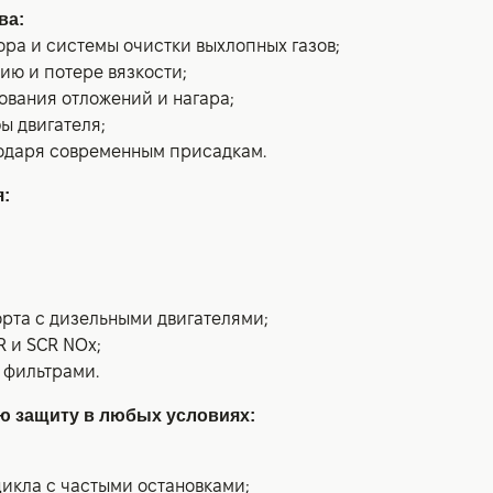
ва:
ора и системы очистки выхлопных газов;
нию и потере вязкости;
ования отложений и нагара;
ы двигателя;
годаря современным присадкам.
:
орта с дизельными двигателями;
R и SCR NOx;
 фильтрами.
ю защиту в любых условиях:
 цикла с частыми остановками;