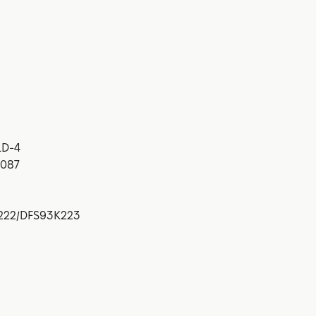
LD-4
0087
K222/DFS93K223