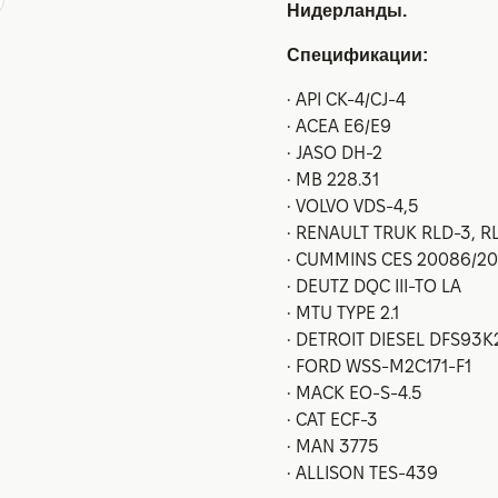
Нидерланды.
Спецификации:
• API CK-4/CJ-4
• ACEA E6/E9
• JASO DH-2
• MB 228.31
• VOLVO VDS-4,5
• RENAULT TRUK RLD-3, R
• CUMMINS CES 20086/2
• DEUTZ DQC III-TO LA
• MTU TYPE 2.1
• DETROIT DIESEL DFS93
• FORD WSS-M2C171-F1
• MACK EO-S-4.5
• CAT ECF-3
• MAN 3775
• ALLISON TES-439