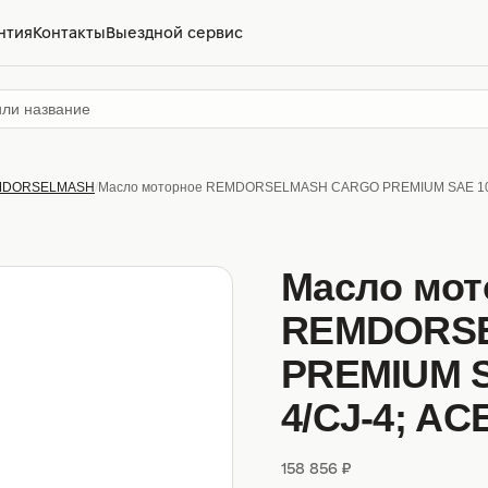
нтия
Контакты
Выездной сервис
MDORSELMASH
Масло моторное REMDORSELMASH CARGO PREMIUM SAE 10W-30
Масло мот
REMDORS
PREMIUM S
4/CJ-4; AC
158 856 ₽