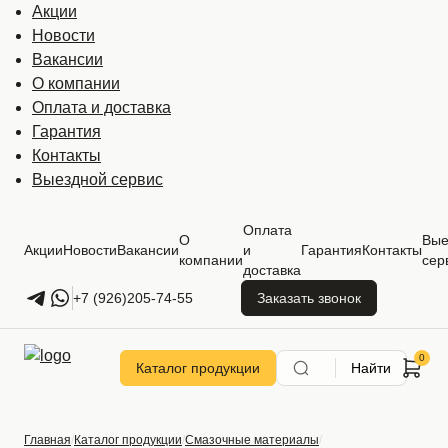
Акции
Новости
Вакансии
О компании
Оплата и доставка
Гарантия
Контакты
Выездной сервис
Оплата
О
Вые
Акции
Новости
Вакансии
и
Гарантия
Контакты
компании
сер
доставка
+7 (926)205-74-55
Заказать звонок
Каталог продукции
Найти
Главная
Каталог продукции
Смазочные материалы