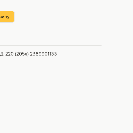
зину
ТД-220 (205л) 2389901133