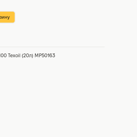
зину
00 Texoil (20л) MP50163