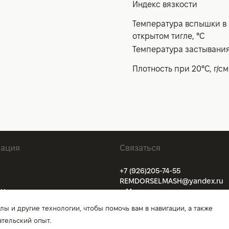
Индекс вязкости
Температура вспышки в
открытом тигле, °С
Температура застывания
Плотность при 20°С, г/с
ация
Связаться
+7 (926)205-74-55
REMDORSELMASH@yandex.ru
ии
г. Москва
ании
ОГРН 1025700767586
лы и другие технологии, чтобы помочь вам в навигации, а также
и доставка
тельский опыт.
я