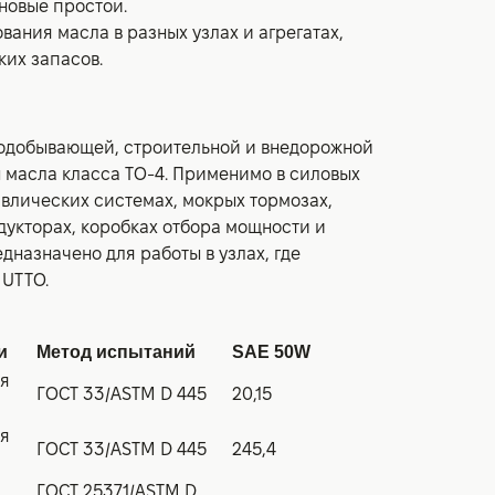
новые простои.
ания масла в разных узлах и агрегатах,
их запасов.
нодобывающей, строительной и внедорожной
ы масла класса TO-4. Применимо в силовых
авлических системах, мокрых тормозах,
дукторах, коробках отбора мощности и
назначено для работы в узлах, где
 UTTO.
и
Метод испытаний
SAE 50W
ая
ГОСТ 33/ASTM D 445
20,15
ая
ГОСТ 33/ASTM D 445
245,4
ГОСТ 25371/ASTM D