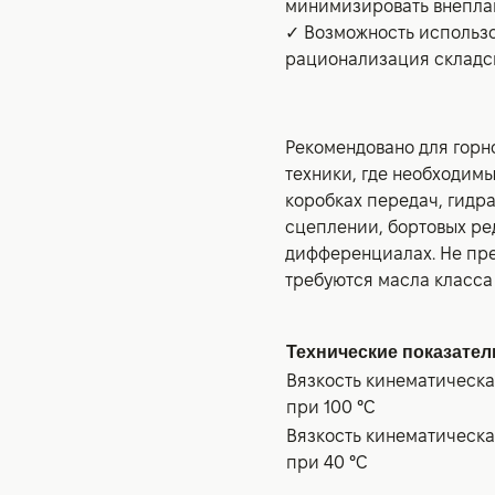
минимизировать внепла
✓ Возможность использов
рационализация складск
Рекомендовано для гор
техники, где необходим
коробках передач, гидр
сцеплении, бортовых ре
дифференциалах. Не пред
требуются масла класса
Технические показател
Вязкость кинематическ
при 100 °С
Вязкость кинематическ
при 40 °С