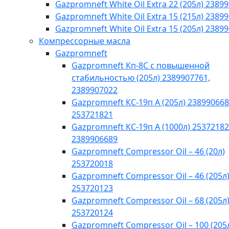
Gazpromneft White Oil Extra 22 (205л) 2389
Gazpromneft White Oil Extra 15 (215л) 2389
Gazpromneft White Oil Extra 15 (205л) 2389
Компрессорные масла
Gazpromneft
Gazpromneft Кп-8С с повышенной
стабильностью (205л) 2389907761,
2389907022
Gazpromneft КС-19п А (205л) 238990668
253721821
Gazpromneft КС-19п А (1000л) 25372182
2389906689
Gazpromneft Compressor Oil – 46 (20л)
253720018
Gazpromneft Compressor Oil – 46 (205л
253720123
Gazpromneft Compressor Oil – 68 (205л
253720124
Gazpromneft Compressor Oil – 100 (205