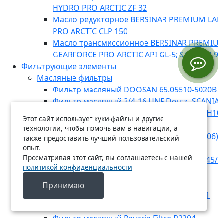
HYDRO PRO ARCTIC ZF 32
Масло редукторное BERSINAR PREMIUM L
PRO ARCTIC CLP 150
Масло трансмиссионное BERSINAR PREMI
GEARFORCE PRO ARCTIC API GL-5; SAE 75W-
Фильтрующие элементы
Масляные фильтры
Фильтр масляный DOOSAN 65.05510-5020B
Фильтр масляный 3/4-16 UNF Deutz, SCANIA,
CUMMINS, GENERAL MOTORS, RENAULT (H1
Этот сайт использует куки-файлы и другие
SORL
технологии, чтобы помочь вам в навигации, а
Фильтр масляный RENAULT, MB (E134HD06)
также предоставить лучший пользовательский
Фильтр масляный Bavaria Filtre R2225
опыт.
Просматривая этот сайт, вы соглашаетесь с нашей
Фильтр масляный MANN-FILTER WD 13 145/
политикой конфиденциальности
Фильтр масляный MANN-FILTER W 1223
Фильтр масляный Bavaria Filtre O7022
Принимаю
Фильтр масляный MANN-FILTER W 920/21
Фильтр масляный Bavaria Filtre R2214