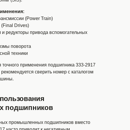
именения:
рансмиссии (Power Train)
Final Drives)
и и редукторы привода вспомогательных
измы поворота
сной техники
я точного применения подшипника 333-2917
 рекомендуется сверить номер с каталогом
ашины.
спользования
х подшипников
тных промышленных подшипников вместо
17 часто приводит к негативным