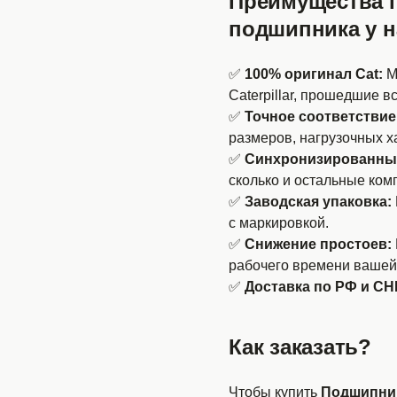
Преимущества 
подшипника у н
✅
100% оригинал Cat:
М
Caterpillar, прошедшие в
✅
Точное соответствие
размеров, нагрузочных х
✅
Синхронизированный
сколько и остальные ком
✅
Заводская упаковка:
с маркировкой.
✅
Снижение простоев:
рабочего времени вашей 
✅
Доставка по РФ и СН
Как заказать?
Чтобы купить
Подшипник