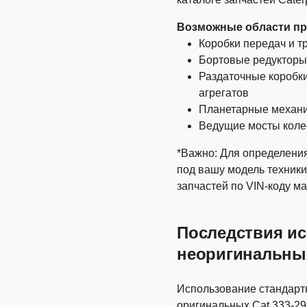
Возможные области пр
Коробки передач и т
Бортовые редукторы (
Раздаточные коробк
агрегатов
Планетарные механ
Ведущие мосты коле
*Важно: Для определени
под вашу модель техники
запчастей по VIN-коду м
Последствия и
неоригинальны
Использование стандар
оригинальных Cat 333-29