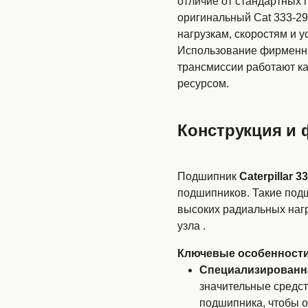
отличие от стандартных
оригинальный Cat 333-29
нагрузкам, скоростям и ус
Использование фирменных
трансмиссии работают к
ресурсом.
Конструкция и 
Подшипник
Caterpillar 3
подшипников. Такие под
высоких радиальных наг
узла .
Ключевые особенности
Специализированна
значительные средст
подшипника, чтобы 