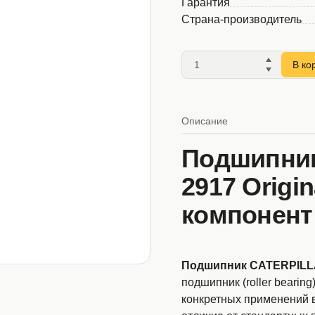
Гарантия
Страна-производитель
В ко
Описание
Подшипник
2917 Origi
компонент
Подшипник CATERPILLAR
подшипник (roller bearin
конкретных применений в