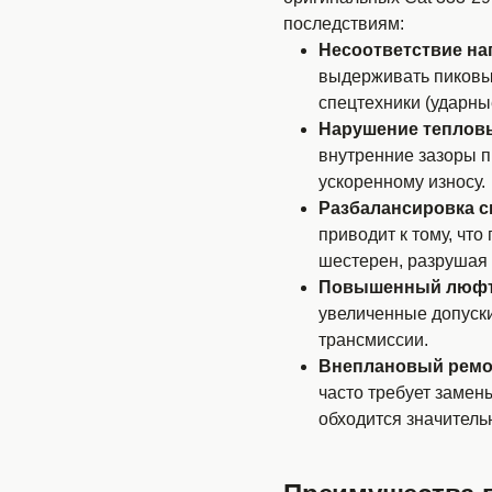
последствиям:
Несоответствие на
выдерживать пиковых
спецтехники (ударны
Нарушение тепловы
внутренние зазоры п
ускоренному износу.
Разбалансировка с
приводит к тому, чт
шестерен, разрушая 
Повышенный люфт
увеличенные допуски
трансмиссии.
Внеплановый ремо
часто требует замен
обходится значитель