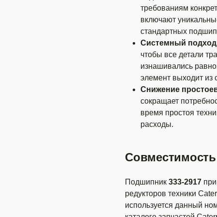
требованиям конкрет
включают уникальные
стандартных подшип
Системный подход
чтобы все детали тр
изнашивались равном
элемент выходит из 
Снижение простоев
сокращает потребно
время простоя техни
расходы.
Совместимость с
Подшипник
333-2917
при
редукторов техники Cater
используется данный но
каталоге запчастей Caterpi