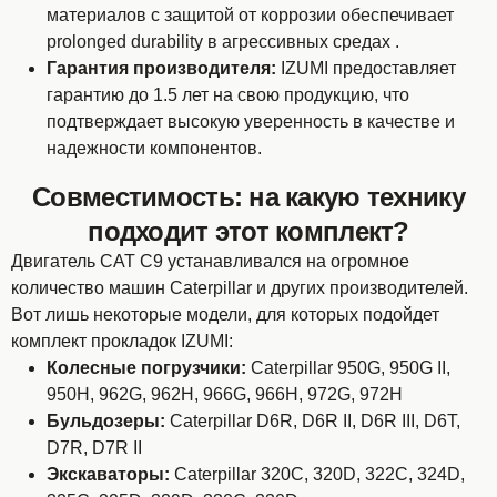
материалов с защитой от коррозии обеспечивает
prolonged durability в агрессивных средах .
Гарантия производителя:
IZUMI предоставляет
гарантию до 1.5 лет на свою продукцию, что
подтверждает высокую уверенность в качестве и
надежности компонентов.
Совместимость: на какую технику
подходит этот комплект?
Двигатель CAT C9 устанавливался на огромное
количество машин Caterpillar и других производителей.
Вот лишь некоторые модели, для которых подойдет
комплект прокладок IZUMI:
Колесные погрузчики:
Caterpillar 950G, 950G II,
950H, 962G, 962H, 966G, 966H, 972G, 972H
Бульдозеры:
Caterpillar D6R, D6R II, D6R III, D6T,
D7R, D7R II
Экскаваторы:
Caterpillar 320C, 320D, 322C, 324D,