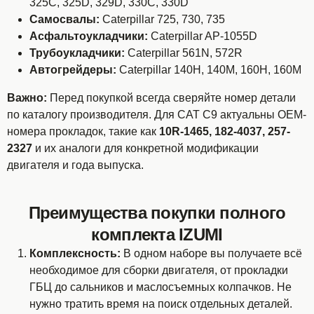
325C, 325D, 329D, 330C, 330D
Самосвалы:
Caterpillar 725, 730, 735
Асфальтоукладчики:
Caterpillar AP-1055D
Трубоукладчики:
Caterpillar 561N, 572R
Автогрейдеры:
Caterpillar 140H, 140M, 160H, 160M
Важно:
Перед покупкой всегда сверяйте номер детали
по каталогу производителя. Для CAT C9 актуальны OEM-
номера прокладок, такие как
10R-1465, 182-4037, 257-
2327
и их аналоги для конкретной модификации
двигателя и года выпуска.
Преимущества покупки полного
комплекта IZUMI
Комплексность:
В одном наборе вы получаете всё
необходимое для сборки двигателя, от прокладки
ГБЦ до сальников и маслосъемных колпачков. Не
нужно тратить время на поиск отдельных деталей.