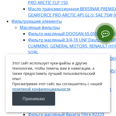
PRO ARCTIC CLP 150
Масло трансмиссионное BERSINAR PREMI
GEARFORCE PRO ARCTIC API GL-5; SAE 75W-
Фильтрующие элементы
Масляные фильтры
Фильтр масляный DOOSAN 65.05510-5020B
Фильтр масляный 3/4-16 UNF Deutz, SCANIA,
CUMMINS, GENERAL MOTORS, RENAULT (H1
SORL
Фильтр масляный RENAULT, MB (E134HD06)
Этот сайт использует куки-файлы и другие
Фильтр масляный Bavaria Filtre R2225
технологии, чтобы помочь вам в навигации, а
Фильтр масляный MANN-FILTER WD 13 145/
также предоставить лучший пользовательский
Фильтр масляный MANN-FILTER W 1223
опыт.
Фильтр масляный Bavaria Filtre O7022
Просматривая этот сайт, вы соглашаетесь с нашей
политикой конфиденциальности
Фильтр масляный MANN-FILTER W 920/21
Фильтр масляный Bavaria Filtre R2214
Принимаю
Фильтр масляный Bavaria Filtre R2204
Фильтр масляный Bavaria Filtre O7040
Фильтр масляный Bavaria Filtre R2229