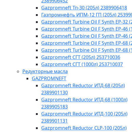
2389906452
Gazpromneft Тп-30 (205л) 2389906418
Газпромнефть ИПМ-12 ГП (205л) 25399
Gazpromneft Turbine Oil F Synth EP-32 (
Gazpromneft Turbine Oil F Synth EP-46 (
Gazpromneft Turbine Oil F Synth EP-46 (
Gazpromneft Turbine Oil F Synth EP-68 (
Gazpromneft Turbine Oil F Synth EP-68 (
Gazpromneft СГТ (205л) 253710036
Gazpromneft СГТ (1000л) 253710037
Редукторные масла
GAZPROMNEFT
Gazpromneft Reductor ИТД-68 (205л)
2389901130
Gazpromneft Reductor ИТД-68 (1000л)
2389905183
Gazpromneft Reductor ИТД-100 (205л)
2389901131
Gazpromneft Reductor CLP-100 (205л)