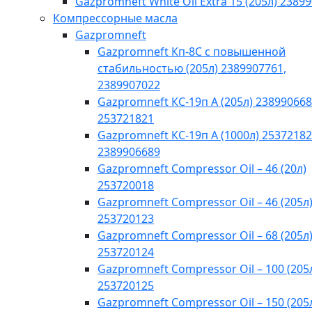
Gazpromneft White Oil Extra 15 (205л) 2389
Компрессорные масла
Gazpromneft
Gazpromneft Кп-8С с повышенной
стабильностью (205л) 2389907761,
2389907022
Gazpromneft КС-19п А (205л) 238990668
253721821
Gazpromneft КС-19п А (1000л) 25372182
2389906689
Gazpromneft Compressor Oil – 46 (20л)
253720018
Gazpromneft Compressor Oil – 46 (205л
253720123
Gazpromneft Compressor Oil – 68 (205л
253720124
Gazpromneft Compressor Oil – 100 (205
253720125
Gazpromneft Compressor Oil – 150 (205