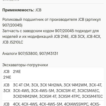
Применяемость:
JCB
Роликовый подшипник от производителя JCB (артикул
907/20045)
Запчасть с заводским кодом 907/20045 подходит для
моделей и их модификаций JCB 214E, JCB 3CX, JCB 4CX,
JCB JS210LC
Аналоги 907/53800, 907/M3131
Экскаваторы-погрузчики
JCB
214E
214E
JCB
3C 4T CM, 3CX, 3CX 14H2WA, 3CX 14M2WM, 3CX-4T,
3CX
3CX-4WS, 3CX-4WS-SM, 3CXCSM 4T, 3CXCSMAEC,
3CXD14M2NM, 3CXSM 4T, 3CXSM 4TPC, 3CXSM4TEC
JCB
4CX, 4CX-4WS, 4CX-4WS-SM, 4CX4WSSMPC, 4CXS-