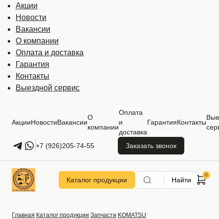
Акции
Новости
Вакансии
О компании
Оплата и доставка
Гарантия
Контакты
Выездной сервис
Оплата
О
Вые
Акции
Новости
Вакансии
и
Гарантия
Контакты
компании
сер
доставка
+7 (926)205-74-55
Заказать звонок
Каталог продукции
Найти
Главная
Каталог продукции
Запчасти
KOMATSU