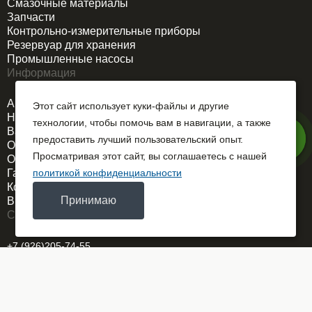
Смазочные материалы
Запчасти
Контрольно-измерительные приборы
Резервуар для хранения
Промышленные насосы
Информация
Акции
Этот сайт использует куки-файлы и другие
Новости
технологии, чтобы помочь вам в навигации, а также
Вакансии
предоставить лучший пользовательский опыт.
О компании
Просматривая этот сайт, вы соглашаетесь с нашей
Оплата и доставка
Гарантия
политикой конфиденциальности
Контакты
Принимаю
Выездной сервис
Связаться
+7 (926)205-74-55
REMDORSELMASH@yandex.ru
г. Москва
ОГРН 1025700767586
Заказать звонок