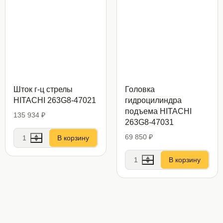
Шток г-ц стрелы
Головка
HITACHI 263G8-47021
гидроцилиндра
подъема HITACHI
135 934 ₽
263G8-47031
69 850 ₽
В корзину
В корзину