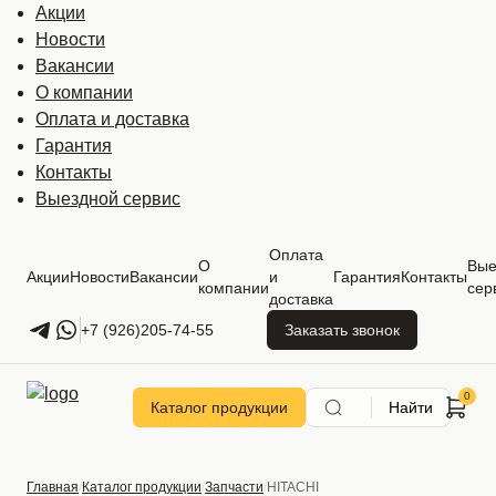
Акции
Новости
Вакансии
О компании
Оплата и доставка
Гарантия
Контакты
Выездной сервис
Оплата
О
Вые
Акции
Новости
Вакансии
и
Гарантия
Контакты
компании
сер
доставка
+7 (926)205-74-55
Заказать звонок
Каталог продукции
Найти
Главная
Каталог продукции
Запчасти
HITACHI