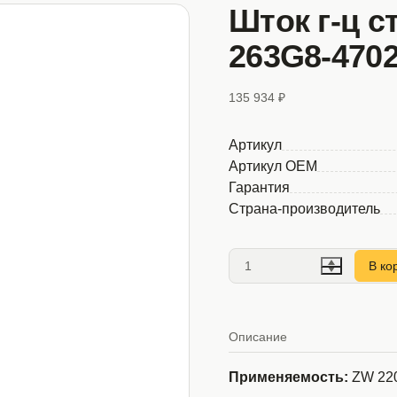
Шток г-ц с
263G8-470
135 934 ₽
Артикул
Артикул OEM
Гарантия
Страна-производитель
В ко
Описание
Применяемость:
ZW 22