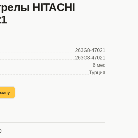
трелы HITACHI
21
263G8-47021
263G8-47021
6 мес
Турция
рзину
0