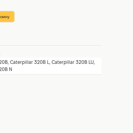
рзину
е
20B, Caterpillar 320B L, Caterpillar 320B LU,
320B N