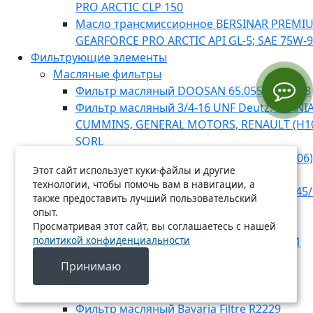
PRO ARCTIC CLP 150
Масло трансмиссионное BERSINAR PREMI
GEARFORCE PRO ARCTIC API GL-5; SAE 75W-
Фильтрующие элементы
Масляные фильтры
Фильтр масляный DOOSAN 65.05510-5020B
Фильтр масляный 3/4-16 UNF Deutz, SCANIA,
CUMMINS, GENERAL MOTORS, RENAULT (H1
SORL
Фильтр масляный RENAULT, MB (E134HD06)
Этот сайт использует куки-файлы и другие
Фильтр масляный Bavaria Filtre R2225
технологии, чтобы помочь вам в навигации, а
Фильтр масляный MANN-FILTER WD 13 145/
также предоставить лучший пользовательский
Фильтр масляный MANN-FILTER W 1223
опыт.
Фильтр масляный Bavaria Filtre O7022
Просматривая этот сайт, вы соглашаетесь с нашей
политикой конфиденциальности
Фильтр масляный MANN-FILTER W 920/21
Фильтр масляный Bavaria Filtre R2214
Принимаю
Фильтр масляный Bavaria Filtre R2204
Фильтр масляный Bavaria Filtre O7040
Фильтр масляный Bavaria Filtre R2229