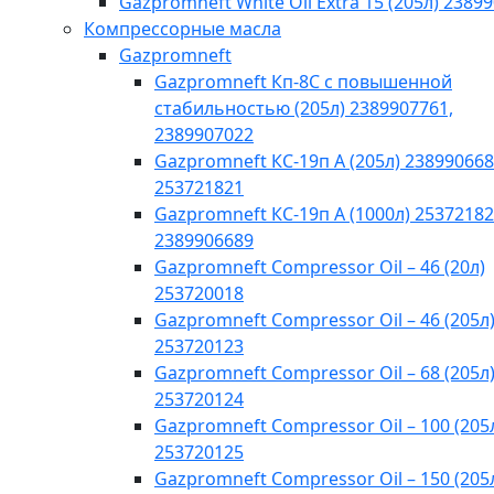
Gazpromneft White Oil Extra 15 (205л) 2389
Компрессорные масла
Gazpromneft
Gazpromneft Кп-8С с повышенной
стабильностью (205л) 2389907761,
2389907022
Gazpromneft КС-19п А (205л) 238990668
253721821
Gazpromneft КС-19п А (1000л) 25372182
2389906689
Gazpromneft Compressor Oil – 46 (20л)
253720018
Gazpromneft Compressor Oil – 46 (205л
253720123
Gazpromneft Compressor Oil – 68 (205л
253720124
Gazpromneft Compressor Oil – 100 (205
253720125
Gazpromneft Compressor Oil – 150 (205