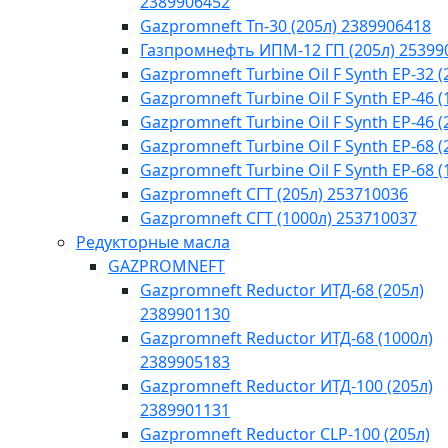
2389906452
Gazpromneft Тп-30 (205л) 2389906418
Газпромнефть ИПМ-12 ГП (205л) 25399
Gazpromneft Turbine Oil F Synth EP-32 (
Gazpromneft Turbine Oil F Synth EP-46 (
Gazpromneft Turbine Oil F Synth EP-46 (
Gazpromneft Turbine Oil F Synth EP-68 (
Gazpromneft Turbine Oil F Synth EP-68 (
Gazpromneft СГТ (205л) 253710036
Gazpromneft СГТ (1000л) 253710037
Редукторные масла
GAZPROMNEFT
Gazpromneft Reductor ИТД-68 (205л)
2389901130
Gazpromneft Reductor ИТД-68 (1000л)
2389905183
Gazpromneft Reductor ИТД-100 (205л)
2389901131
Gazpromneft Reductor CLP-100 (205л)