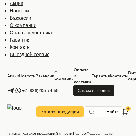
Акции
Новости
Вакансии
О компании
Оплата и доставка
Гарантия
Контакты
Выездной сервис
Оплата
О
Вые
Акции
Новости
Вакансии
и
Гарантия
Контакты
компании
сер
доставка
+7 (926)205-74-55
Заказать звонок
Каталог продукции
Найти
Главная
Каталог продукции
Запчасти
Разное
Ходовая часть