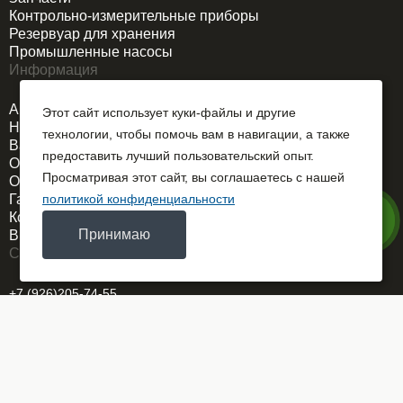
Контрольно-измерительные приборы
Резервуар для хранения
Промышленные насосы
Информация
Акции
Этот сайт использует куки-файлы и другие
Новости
технологии, чтобы помочь вам в навигации, а также
Вакансии
предоставить лучший пользовательский опыт.
О компании
Просматривая этот сайт, вы соглашаетесь с нашей
Оплата и доставка
Гарантия
политикой конфиденциальности
Контакты
Принимаю
Выездной сервис
Связаться
+7 (926)205-74-55
REMDORSELMASH@yandex.ru
г. Москва
ОГРН 1025700767586
Заказать звонок