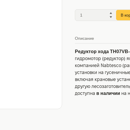
В ко
Описание
Редуктор хода TH07VB-
гидромотор (редуктор) 
компанией Nabtesco (ране
установки на гусеничны
включая крановые устан
другую лесозаготовител
доступна
в наличии
на 