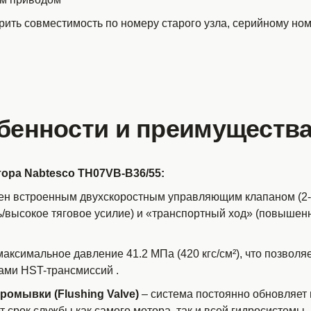
ить совместимость по номеру старого узла, серийному ном
бенности и преимуществ
ра Nabtesco TH07VB-B36/55:
н встроенным двухскоростным управляющим клапаном (2-sp
/высокое тяговое усилие) и «транспортный ход» (повышенн
максимальное давление 41.2 МПа (420 кгс/см²), что позволя
сами HST-трансмиссий
.
омывки (Flushing Valve)
– система постоянно обновляет 
т срок службы как самого мотора, так и всей гидросистемы
.