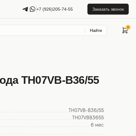
+7 (926)205-74-55
Заказать звонок
Найти
хода TH07VB-B36/55
TH07VB-B36/55
TH07VBB3655
6 мес