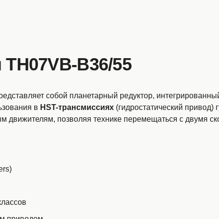
 TH07VB-B36/55
редставляет собой планетарный редуктор, интегрированны
ьзования в
HST-трансмиссиях
(гидростатический привод)
ым движителям, позволяя технике перемещаться с двумя ск
ers)
классов
им приводом