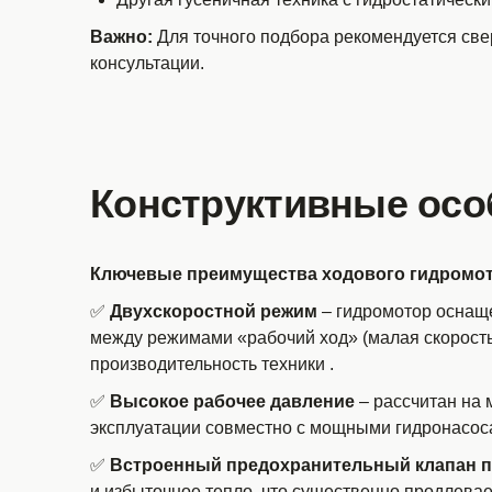
Важно:
Для точного подбора рекомендуется свер
консультации.
Конструктивные осо
Ключевые преимущества ходового гидромото
✅
Двухскоростной режим
– гидромотор оснаще
между режимами «рабочий ход» (малая скорость
производительность техники
.
✅
Высокое рабочее давление
– рассчитан на 
эксплуатации совместно с мощными гидронасо
✅
Встроенный предохранительный клапан пр
и избыточное тепло, что существенно продлевае