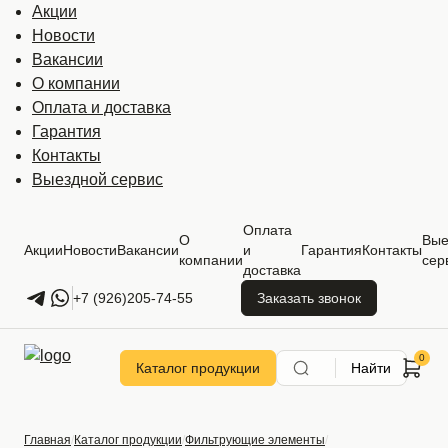
Акции
Новости
Вакансии
О компании
Оплата и доставка
Гарантия
Контакты
Выездной сервис
Оплата
О
Вые
Акции
Новости
Вакансии
и
Гарантия
Контакты
компании
сер
доставка
+7 (926)205-74-55
Заказать звонок
Каталог продукции
Найти
Главная
Каталог продукции
Фильтрующие элементы