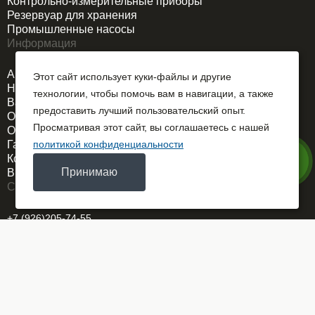
Контрольно-измерительные приборы
Резервуар для хранения
Промышленные насосы
Информация
Акции
Этот сайт использует куки-файлы и другие
Новости
технологии, чтобы помочь вам в навигации, а также
Вакансии
предоставить лучший пользовательский опыт.
О компании
Просматривая этот сайт, вы соглашаетесь с нашей
Оплата и доставка
Гарантия
политикой конфиденциальности
Контакты
Принимаю
Выездной сервис
Связаться
+7 (926)205-74-55
REMDORSELMASH@yandex.ru
г. Москва
ОГРН 1025700767586
Заказать звонок