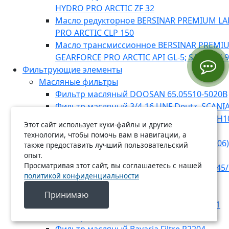
HYDRO PRO ARCTIC ZF 32
Масло редукторное BERSINAR PREMIUM L
PRO ARCTIC CLP 150
Масло трансмиссионное BERSINAR PREMI
GEARFORCE PRO ARCTIC API GL-5; SAE 75W-
Фильтрующие элементы
Масляные фильтры
Фильтр масляный DOOSAN 65.05510-5020B
Фильтр масляный 3/4-16 UNF Deutz, SCANIA,
CUMMINS, GENERAL MOTORS, RENAULT (H1
Этот сайт использует куки-файлы и другие
SORL
технологии, чтобы помочь вам в навигации, а
Фильтр масляный RENAULT, MB (E134HD06)
также предоставить лучший пользовательский
Фильтр масляный Bavaria Filtre R2225
опыт.
Просматривая этот сайт, вы соглашаетесь с нашей
Фильтр масляный MANN-FILTER WD 13 145/
политикой конфиденциальности
Фильтр масляный MANN-FILTER W 1223
Фильтр масляный Bavaria Filtre O7022
Принимаю
Фильтр масляный MANN-FILTER W 920/21
Фильтр масляный Bavaria Filtre R2214