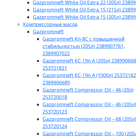
Gazpromneft White Oil Extra 22 (205л) 2389
Gazpromneft White Oil Extra 15 (215л) 2389
Gazpromneft White Oil Extra 15 (205л) 2389
Компрессорные масла
Gazpromneft
Gazpromneft Кп-8С с повышенной
стабильностью (205л) 2389907761,
2389907022
Gazpromneft КС-19п А (205л) 238990668
253721821
Gazpromneft КС-19п А (1000л) 25372182
2389906689
Gazpromneft Compressor Oil – 46 (20л)
253720018
Gazpromneft Compressor Oil – 46 (205л
253720123
Gazpromneft Compressor Oil – 68 (205л
253720124
Gazpromneft Compressor Oil – 100 (205