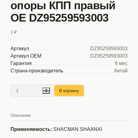
опоры КПП правый
OE DZ95259593003
1 ₽
Артикул
DZ95259593003
Артикул OEM
DZ95259593003
Гарантия
6 мес
Страна-производитель
Китай
В корзину
Описание
Применяемость:
SHACMAN SHAANXI