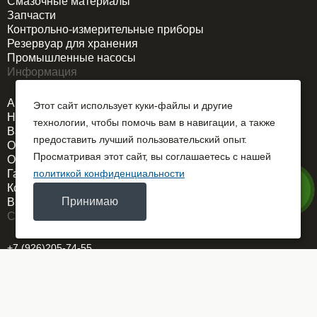
Смазочные материалы
Запчасти
Контрольно-измерительные приборы
Резервуар для хранения
Промышленные насосы
Информация
Акции
Этот сайт использует куки-файлы и другие
Новости
технологии, чтобы помочь вам в навигации, а также
Вакансии
предоставить лучший пользовательский опыт.
О компании
Просматривая этот сайт, вы соглашаетесь с нашей
Оплата и доставка
Гарантия
политикой конфиденциальности
Контакты
Принимаю
Выездной сервис
Связаться
+7 (926)205-74-55
REMDORSELMASH@yandex.ru
г. Москва
ОГРН 1025700767586
Заказать звонок