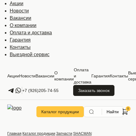
Акции
Новости
Вакансии
О компании
Оплата и доставка
Гарантия
Контакты
Выездной сервис
Оплата
О
Вые
Акции
Новости
Вакансии
и
Гарантия
Контакты
компании
сер
доставка
+7 (926)205-74-55
Заказать звонок
Каталог продукции
Найти
Главная
Каталог продукции
Запчасти
SHACMAN