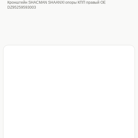
Кронштейн SHACMAN SHAANXI опоры КПП правый OE
DZ95259593003