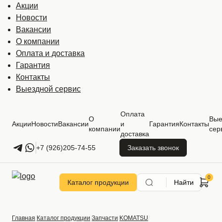
Акции
Новости
Вакансии
О компании
Оплата и доставка
Гарантия
Контакты
Выездной сервис
Оплата
О
Вые
Акции
Новости
Вакансии
и
Гарантия
Контакты
компании
сер
доставка
+7 (926)205-74-55
Заказать звонок
Каталог продукции
Найти
Главная
Каталог продукции
Запчасти
KOMATSU