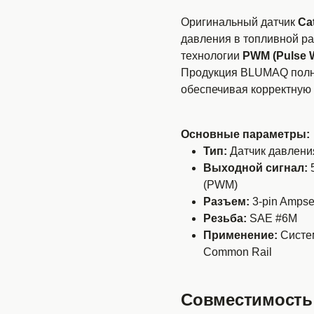
Оригинальный датчик
Cat
давления в топливной рам
технологии
PWM (Pulse W
Продукция BLUMAQ полно
обеспечивая корректную 
Основные параметры:
Тип:
Датчик давлени
Выходной сигнал:
5
(PWM)
Разъем:
3-pin Amps
Резьба:
SAE #6M
Применение:
Систем
Common Rail
Совместимость с