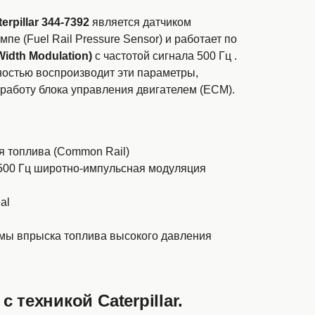
erpillar 344-7392
является датчиком
пе (Fuel Rail Pressure Sensor) и работает по
idth Modulation)
с частотой сигнала 500 Гц .
стью воспроизводит эти параметры,
работу блока управления двигателем (ECM).
я топлива (Common Rail)
00 Гц широтно-импульсная модуляция
eal
ы впрыска топлива высокого давления
 техникой Caterpillar.