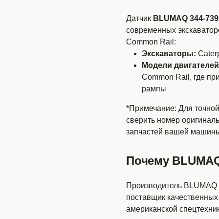
Датчик
BLUMAQ 344-739
современных экскаваторов
Common Rail:
Экскаваторы:
Caterp
Модели двигателей
Common Rail, где пр
рампы
*Примечание: Для точно
сверить номер оригиналь
запчастей вашей машины
Почему BLUMA
Производитель BLUMAQ з
поставщик качественных 
американской спецтехни