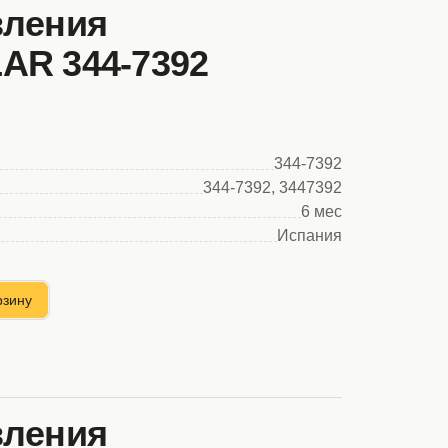
вления
AR 344-7392
344-7392
344-7392, 3447392
6 мес
Испания
рзину
вления