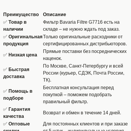
Преимущество
Описание
✅
Товар в
Фильтр Bavaria Filtre G7716 есть на
наличии
складе – не нужно ждать под заказ.
✅
Оригинальная
Только оригинальные расходники от
продукция
сертифицированных дистрибьюторов.
Прямые поставки без посреднических
✅
Низкая цена
наценок.
По Москве, Санкт-Петербургу и всей
✅
Быстрая
России (курьер, СДЭК, Почта России,
доставка
ТК).
Бесплатная консультация перед
✅
Помощь в
покупкой – поможем подобрать
подборе
правильный фильтр.
✅
Гарантия
Возврат и обмен в течение 14 дней.
качества
✅
Оптовые
Для постоянных клиентов и при заказе
скидки
от 5 штук – индивидуальные условия.