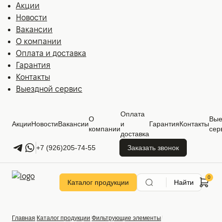
Акции
Новости
Вакансии
О компании
Оплата и доставка
Гарантия
Контакты
Выездной сервис
Оплата
О
Вые
Акции
Новости
Вакансии
и
Гарантия
Контакты
компании
сер
доставка
+7 (926)205-74-55
Заказать звонок
Каталог продукции
Найти
Главная
Каталог продукции
Фильтрующие элементы