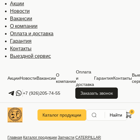
Акции
Новости
Вакансии
О компании
Оплата и доставка
Гарантия
Контакты
Выездной сервис
Оплата
О
Вые
Акции
Новости
Вакансии
и
Гарантия
Контакты
компании
сер
доставка
+7 (926)205-74-55
Заказать звонок
Каталог продукции
Найти
Главная
Каталог продукции
Запчасти
CATERPILLAR