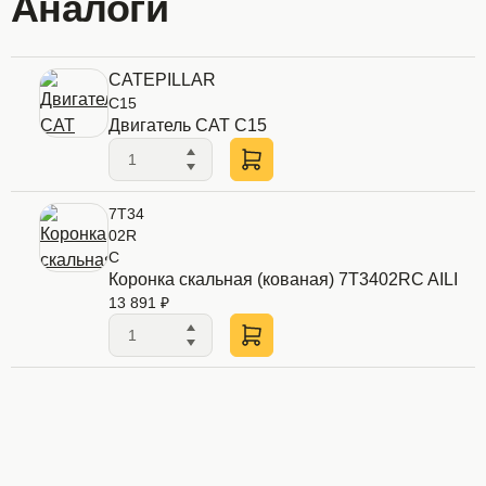
Аналоги
CATEPILLAR
C15
Двигатель CAT C15
7T34
02R
C
Коронка скальная (кованая) 7T3402RC AILI
13 891 ₽