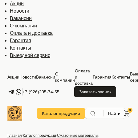
Акции
Новости
Вакансии
О компании
Оплата и доставка
Гарантия
Контакты
Выездной сервис
Оплата
О
Вые
Акции
Новости
Вакансии
и
Гарантия
Контакты
компании
сер
доставка
+7 (926)205-74-55
Заказать звонок
Каталог продукции
Найти
Главная
Каталог продукции
Смазочные материалы