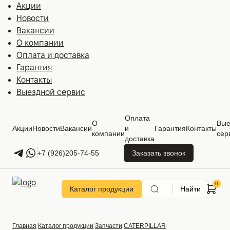
Акции
Новости
Вакансии
О компании
Оплата и доставка
Гарантия
Контакты
Выездной сервис
Оплата
О
Вые
Акции
Новости
Вакансии
и
Гарантия
Контакты
компании
сер
доставка
+7 (926)205-74-55
Заказать звонок
Каталог продукции
Найти
Главная
Каталог продукции
Запчасти
CATERPILLAR