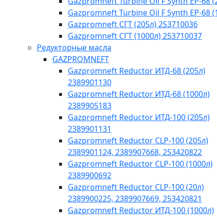
Gazpromneft Turbine Oil F Synth EP-68 (
Gazpromneft Turbine Oil F Synth EP-68 (
Gazpromneft СГТ (205л) 253710036
Gazpromneft СГТ (1000л) 253710037
Редукторные масла
GAZPROMNEFT
Gazpromneft Reductor ИТД-68 (205л)
2389901130
Gazpromneft Reductor ИТД-68 (1000л)
2389905183
Gazpromneft Reductor ИТД-100 (205л)
2389901131
Gazpromneft Reductor CLP-100 (205л)
2389901124, 2389907668, 253420822
Gazpromneft Reductor CLP-100 (1000л)
2389900692
Gazpromneft Reductor CLP-100 (20л)
2389900225, 2389907669, 253420821
Gazpromneft Reductor ИТД-100 (1000л)