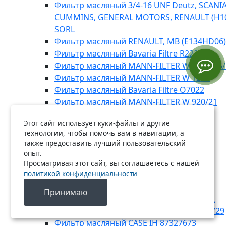
Фильтр масляный 3/4-16 UNF Deutz, SCANIA,
CUMMINS, GENERAL MOTORS, RENAULT (H1
SORL
Фильтр масляный RENAULT, MB (E134HD06)
Фильтр масляный Bavaria Filtre R2225
Фильтр масляный MANN-FILTER WD 13 145/
Фильтр масляный MANN-FILTER W 1223
Фильтр масляный Bavaria Filtre O7022
Фильтр масляный MANN-FILTER W 920/21
Фильтр масляный Bavaria Filtre R2214
Этот сайт использует куки-файлы и другие
Фильтр масляный Bavaria Filtre R2204
технологии, чтобы помочь вам в навигации, а
Фильтр масляный Bavaria Filtre O7040
также предоставить лучший пользовательский
Фильтр масляный Bavaria Filtre R2229
опыт.
Фильтр масляный Bavaria Filtre R2213
Просматривая этот сайт, вы соглашаетесь с нашей
политикой конфиденциальности
Фильтр масляный Bavaria Filtre O1979A
Фильтр масляный Bavaria Filtre R2300
Принимаю
Фильтр масляный DOOSAN 40050800002
Фильтр масляный NEW HOLLAND 84206729
Фильтр масляный CASE IH 87327673