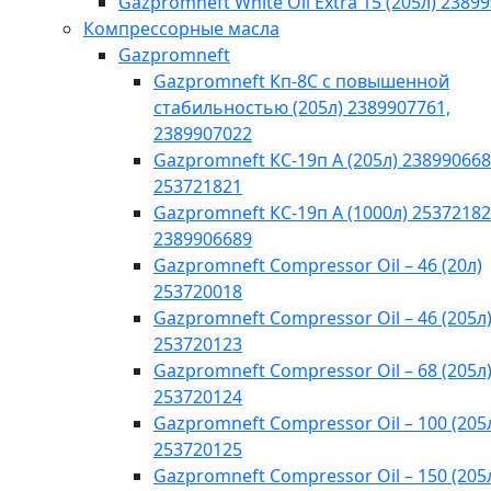
Gazpromneft White Oil Extra 15 (205л) 2389
Компрессорные масла
Gazpromneft
Gazpromneft Кп-8С с повышенной
стабильностью (205л) 2389907761,
2389907022
Gazpromneft КС-19п А (205л) 238990668
253721821
Gazpromneft КС-19п А (1000л) 25372182
2389906689
Gazpromneft Compressor Oil – 46 (20л)
253720018
Gazpromneft Compressor Oil – 46 (205л
253720123
Gazpromneft Compressor Oil – 68 (205л
253720124
Gazpromneft Compressor Oil – 100 (205
253720125
Gazpromneft Compressor Oil – 150 (205