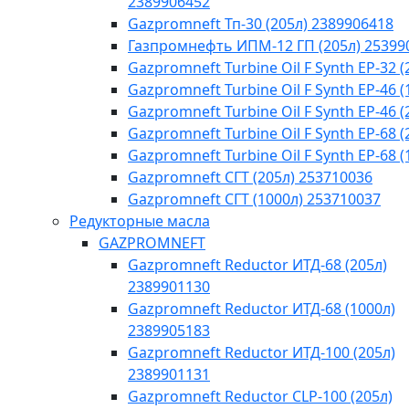
2389906452
Gazpromneft Тп-30 (205л) 2389906418
Газпромнефть ИПМ-12 ГП (205л) 25399
Gazpromneft Turbine Oil F Synth EP-32 (
Gazpromneft Turbine Oil F Synth EP-46 (
Gazpromneft Turbine Oil F Synth EP-46 (
Gazpromneft Turbine Oil F Synth EP-68 (
Gazpromneft Turbine Oil F Synth EP-68 (
Gazpromneft СГТ (205л) 253710036
Gazpromneft СГТ (1000л) 253710037
Редукторные масла
GAZPROMNEFT
Gazpromneft Reductor ИТД-68 (205л)
2389901130
Gazpromneft Reductor ИТД-68 (1000л)
2389905183
Gazpromneft Reductor ИТД-100 (205л)
2389901131
Gazpromneft Reductor CLP-100 (205л)