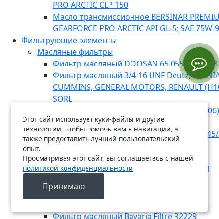
PRO ARCTIC CLP 150
Масло трансмиссионное BERSINAR PREMI
GEARFORCE PRO ARCTIC API GL-5; SAE 75W-
Фильтрующие элементы
Масляные фильтры
Фильтр масляный DOOSAN 65.05510-5020B
Фильтр масляный 3/4-16 UNF Deutz, SCANIA,
CUMMINS, GENERAL MOTORS, RENAULT (H1
SORL
Фильтр масляный RENAULT, MB (E134HD06)
Этот сайт использует куки-файлы и другие
Фильтр масляный Bavaria Filtre R2225
технологии, чтобы помочь вам в навигации, а
Фильтр масляный MANN-FILTER WD 13 145/
также предоставить лучший пользовательский
Фильтр масляный MANN-FILTER W 1223
опыт.
Фильтр масляный Bavaria Filtre O7022
Просматривая этот сайт, вы соглашаетесь с нашей
политикой конфиденциальности
Фильтр масляный MANN-FILTER W 920/21
Фильтр масляный Bavaria Filtre R2214
Принимаю
Фильтр масляный Bavaria Filtre R2204
Фильтр масляный Bavaria Filtre O7040
Фильтр масляный Bavaria Filtre R2229