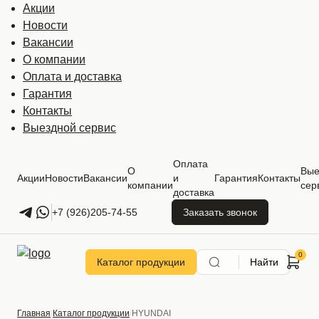
Акции
Новости
Вакансии
О компании
Оплата и доставка
Гарантия
Контакты
Выездной сервис
Оплата
О
Вые
Акции
Новости
Вакансии
и
Гарантия
Контакты
компании
сер
доставка
+7 (926)205-74-55
Заказать звонок
Каталог продукции
Найти
Главная
Каталог продукции
HYUNDAI