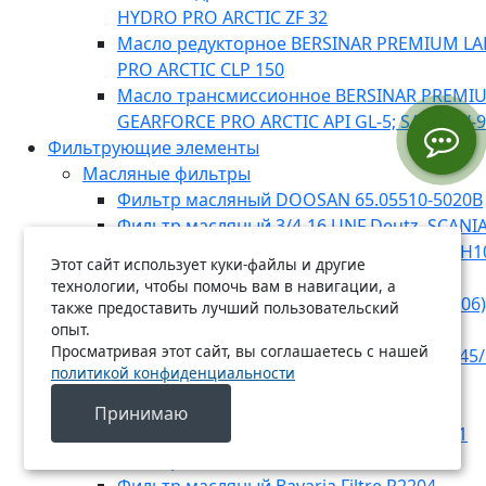
HYDRO PRO ARCTIC ZF 32
Масло редукторное BERSINAR PREMIUM L
PRO ARCTIC CLP 150
Масло трансмиссионное BERSINAR PREMI
GEARFORCE PRO ARCTIC API GL-5; SAE 75W-
Фильтрующие элементы
Масляные фильтры
Фильтр масляный DOOSAN 65.05510-5020B
Фильтр масляный 3/4-16 UNF Deutz, SCANIA,
CUMMINS, GENERAL MOTORS, RENAULT (H1
Этот сайт использует куки-файлы и другие
SORL
технологии, чтобы помочь вам в навигации, а
Фильтр масляный RENAULT, MB (E134HD06)
также предоставить лучший пользовательский
Фильтр масляный Bavaria Filtre R2225
опыт.
Просматривая этот сайт, вы соглашаетесь с нашей
Фильтр масляный MANN-FILTER WD 13 145/
политикой конфиденциальности
Фильтр масляный MANN-FILTER W 1223
Фильтр масляный Bavaria Filtre O7022
Принимаю
Фильтр масляный MANN-FILTER W 920/21
Фильтр масляный Bavaria Filtre R2214