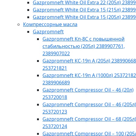
Gazpromneft White Oil Extra 22 (205л) 2389
Gazpromneft White Oil Extra 15 (215л) 2389
Gazpromneft White Oil Extra 15 (205л) 2389
Компрессорные масла
Gazpromneft
Gazpromneft Кп-8С с повышенной
стабильностью (205л) 2389907761,
2389907022
Gazpromneft КС-19п А (205л) 238990668
253721821
Gazpromneft КС-19п А (1000л) 25372182
2389906689
Gazpromneft Compressor Oil – 46 (20л)
253720018
Gazpromneft Compressor Oil – 46 (205л
253720123
Gazpromneft Compressor Oil – 68 (205л
253720124
Gazpromneft Compressor Oil – 100 (205