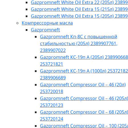
Gazpromneft White Oil Extra 22 (205л) 2389
Gazpromneft White Oil Extra 15 (215л) 2389
Gazpromneft White Oil Extra 15 (205л) 2389
Компрессорные масла
Gazpromneft
Gazpromneft Кп-8С с повышенной
стабильностью (205л) 2389907761,
2389907022
Gazpromneft КС-19п А (205л) 238990668
253721821
Gazpromneft КС-19п А (1000л) 25372182
2389906689
Gazpromneft Compressor Oil – 46 (20л)
253720018
Gazpromneft Compressor Oil – 46 (205л
253720123
Gazpromneft Compressor Oil – 68 (205л
253720124
Gazpromneft Compressor Oil – 100 (205