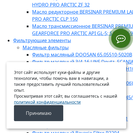
HYDRO PRO ARCTIC ZF 32
Масло редукторное BERSINAR PREMIUM L
PRO ARCTIC CLP 150
Масло трансмиссионное BERSINAR PREMI
GEARFORCE PRO ARCTIC API GL-5; SAE 75W-
Фильтрующие элементы
Масляные фильтры
Фильтр масляный DOOSAN 65.05510-5020B
Фильтр масляный 3/4-16 UNF Deutz, SCANIA,
CUMMINS, GENERAL MOTORS, RENAULT (H1
Этот сайт использует куки-файлы и другие
SORL
технологии, чтобы помочь вам в навигации, а
Фильтр масляный RENAULT, MB (E134HD06)
также предоставить лучший пользовательский
Фильтр масляный Bavaria Filtre R2225
опыт.
Просматривая этот сайт, вы соглашаетесь с нашей
Фильтр масляный MANN-FILTER WD 13 145/
политикой конфиденциальности
Фильтр масляный MANN-FILTER W 1223
Фильтр масляный Bavaria Filtre O7022
Принимаю
Фильтр масляный MANN-FILTER W 920/21
Фильтр масляный Bavaria Filtre R2214