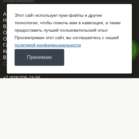
Информация
Акции
Этот сайт использует куки-файлы и другие
Новости
технологии, чтобы помочь вам в навигации, а также
Вакансии
предоставить лучший пользовательский опыт.
О компании
Просматривая этот сайт, вы соглашаетесь с нашей
Оплата и доставка
Гарантия
политикой конфиденциальности
Контакты
Принимаю
Выездной сервис
Связаться
+7 (926)205-74-55
REMDORSELMASH@yandex.ru
г. Москва
ОГРН 1025700767586
Заказать звонок