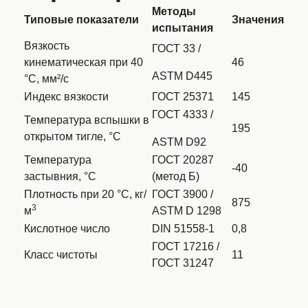
Методы
Типовые показатели
Значения
испытания
Вязкость
ГОСТ 33 /
кинематическая при 40
46
ASTM D445
°C, мм²/с
Индекс вязкости
ГОСТ 25371
145
ГОСТ 4333 /
Температура вспышки в
195
открытом тигле, °C
ASTM D92
Температура
ГОСТ 20287
-40
застывния, °C
(метод Б)
Плотность при 20 °С, кг/
ГОСТ 3900 /
875
3
м
ASTM D 1298
Кислотное число
DIN 51558-1
0,8
ГОСТ 17216 /
Класс чистоты
11
ГОСТ 31247