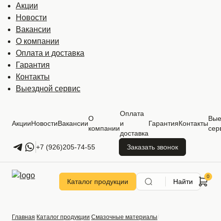
Акции
Новости
Вакансии
О компании
Оплата и доставка
Гарантия
Контакты
Выездной сервис
Оплата
О
Вые
Акции
Новости
Вакансии
и
Гарантия
Контакты
компании
сер
доставка
+7 (926)205-74-55
Заказать звонок
Каталог продукции
Найти
Главная
Каталог продукции
Смазочные материалы