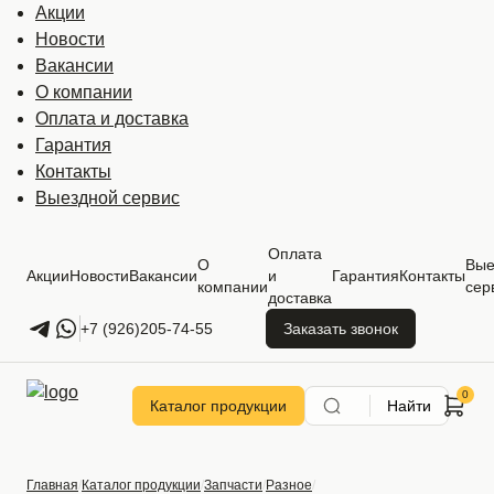
Акции
Новости
Вакансии
О компании
Оплата и доставка
Гарантия
Контакты
Выездной сервис
Оплата
О
Вые
Акции
Новости
Вакансии
и
Гарантия
Контакты
компании
сер
доставка
+7 (926)205-74-55
Заказать звонок
Каталог продукции
Найти
Главная
Каталог продукции
Запчасти
Разное