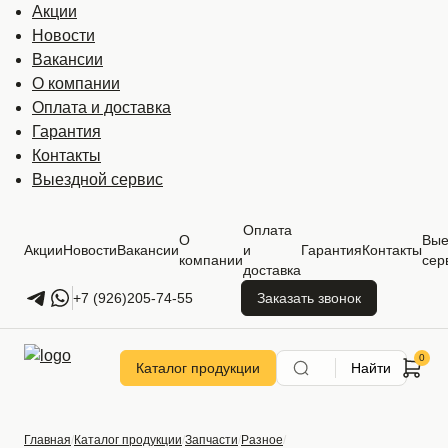
Акции
Новости
Вакансии
О компании
Оплата и доставка
Гарантия
Контакты
Выездной сервис
Оплата
О
Вые
Акции
Новости
Вакансии
и
Гарантия
Контакты
компании
сер
доставка
+7 (926)205-74-55
Заказать звонок
Каталог продукции
Найти
Главная
Каталог продукции
Запчасти
Разное