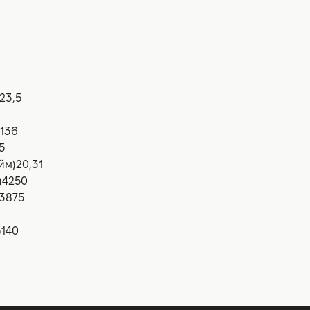
23,5
1136
5
йм)
20,31
)
4250
3875
)
140