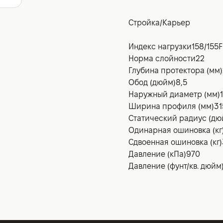
Стройка/Карьер
Индекс нагрузки
158/155F
Норма слойности
22
Глубина протектора (мм)
Обод (дюйм)
8,5
Наружный диаметр (мм)
Ширина профиля (мм)
31
Статический радиус (дю
Одинарная ошиновка (кг
Сдвоенная ошиновка (кг)
Давление (кПа)
970
Давление (фунт/кв. дюйм